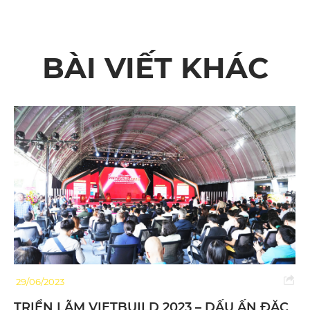
BÀI VIẾT KHÁC
29/06/2023
TRIỂN LÃM VIETBUILD 2023 – DẤU ẤN ĐẶC