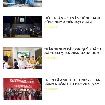
TIỆC TRI ÂN – 30 NĂM ĐỒNG HÀNH
CÙNG NHÔM TIẾN ĐẠT CHÂN
THÀNH TRI ÂN – ĐỒNG HÀNH BỨT
21/06/2023
PHÁ
TRÂN TRỌNG CẢM ƠN QUÝ KHÁCH
ĐÃ THAM QUAN GIAN HÀNG NHÔM
TIẾN ĐẠT
20/06/2023
TRIỂN LÃM VIETBUILD 2023 – GIAN
HÀNG NHÔM TIẾN ĐẠT KHAI MẠC
ĐẦY ẤN TƯỢNG
20/06/2023