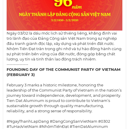
Ngày 03/02 là dấu mốc lịch sử thiêng liêng, khẳng định vai
trò lãnh đạo của Đảng Cộng sản Việt Nam trong sự nghiệp
đấu tranh giành độc lập, xây dựng và phát triển đất nước.
Nhôm Tiến Đạt trân trọng ghi nhớ và tự hào đồng hành cùng
sự phát triển bền vững của đất nước, đóng góp bằng chất
lượng, uy tín và tinh thần lao động trách nhiệm.
---------------
FOUNDING DAY OF THE COMMUNIST PARTY OF VIETNAM
(FEBRUARY 3)
February 3 marks a historic milestone, honoring the
leadership of the Communist Party of Vietnam in the nation’s
journey toward independence, development, and prosperity.
Tien Dat Aluminum is proud to contribute to Vietnam’s
sustainable growth through quality manufacturing,
reliability, and a strong sense of responsibility.
#NgayThanhLapDang
#DangCongSanVietNam
#0302
#TuHaoVietNam
#NhômTiếnĐạt
#TienDatAluminum