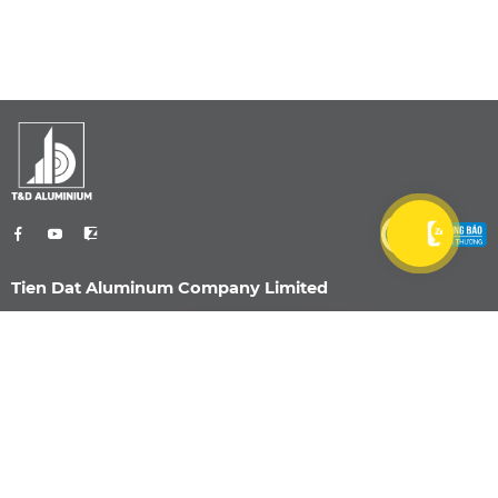
Tien Dat Aluminum Company Limited
0901 470 959
info@nhomtiendat.com
Nhà Máy Dĩ An
51/2 Đường Bế Văn Đàn, Khu phố Bình
Đường 3, Phường Dĩ An, TP. Hồ Chí Minh
0901 470 959