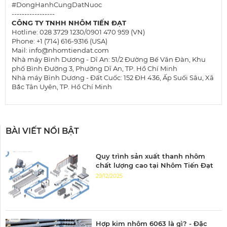
#DongHanhCungDatNuoc
-----------------
CÔNG TY TNHH NHÔM TIẾN ĐẠT
Hotline: 028 3729 1230/0901 470 959 (VN)
Phone: +1 (714) 616-9316 (USA)
Mail: info@nhomtiendat.com
Nhà máy Bình Dương - Dĩ An: 51/2 Đường Bế Văn Đàn, Khu
phố Bình Đường 3, Phường Dĩ An, TP. Hồ Chí Minh
Nhà máy Bình Dương - Đất Cuốc: 152 ĐH 436, Ấp Suối Sâu, Xã
Bắc Tân Uyên, TP. Hồ Chí Minh
BÀI VIẾT NỔI BẬT
Quy trình sản xuất thanh nhôm
chất lượng cao tại Nhôm Tiến Đạt
29/12/2025
Hợp kim nhôm 6063 là gì? - Đặc