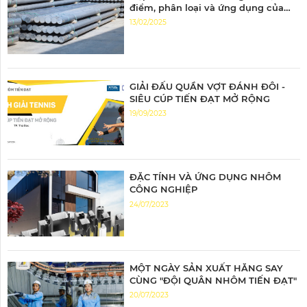
điểm, phân loại và ứng dụng của
nhôm 6063
13/02/2025
GIẢI ĐẤU QUẦN VỢT ĐÁNH ĐÔI -
SIÊU CÚP TIẾN ĐẠT MỞ RỘNG
19/09/2023
ĐẶC TÍNH VÀ ỨNG DỤNG NHÔM
CÔNG NGHIỆP
24/07/2023
MỘT NGÀY SẢN XUẤT HĂNG SAY
CÙNG "ĐỘI QUÂN NHÔM TIẾN ĐẠT"
20/07/2023