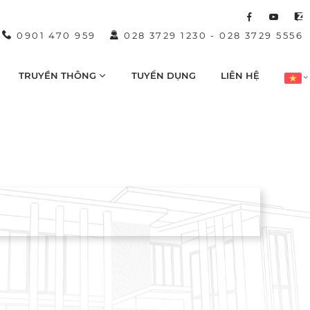
0901 470 959
028 3729 1230
-
028 3729 5556
TRUYỀN THÔNG
TUYỂN DỤNG
LIÊN HỆ