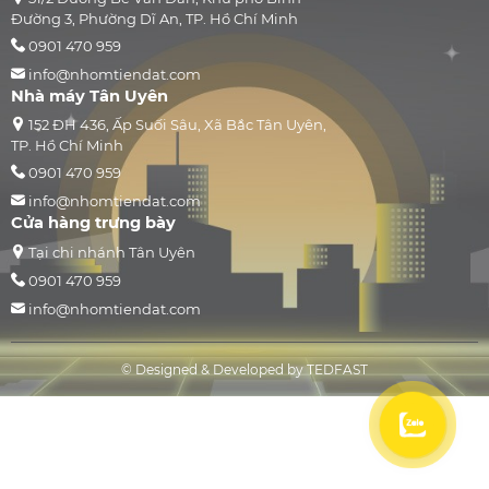
Đường 3, Phường Dĩ An, TP. Hồ Chí Minh
0901 470 959
info@nhomtiendat.com
Nhà máy Tân Uyên
152 ĐH 436, Ấp Suối Sâu, Xã Bắc Tân Uyên,
TP. Hồ Chí Minh
0901 470 959
info@nhomtiendat.com
Cửa hàng trưng bày
Tại chi nhánh Tân Uyên
0901 470 959
info@nhomtiendat.com
© Designed & Developed by TEDFAST