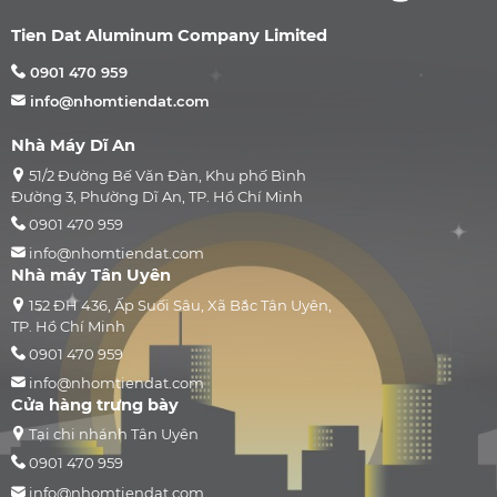
Tien Dat Aluminum Company Limited
0901 470 959
info@nhomtiendat.com
Nhà Máy Dĩ An
51/2 Đường Bế Văn Đàn, Khu phố Bình
Đường 3, Phường Dĩ An, TP. Hồ Chí Minh
0901 470 959
info@nhomtiendat.com
Nhà máy Tân Uyên
152 ĐH 436, Ấp Suối Sâu, Xã Bắc Tân Uyên,
TP. Hồ Chí Minh
0901 470 959
info@nhomtiendat.com
Cửa hàng trưng bày
Tại chi nhánh Tân Uyên
0901 470 959
info@nhomtiendat.com