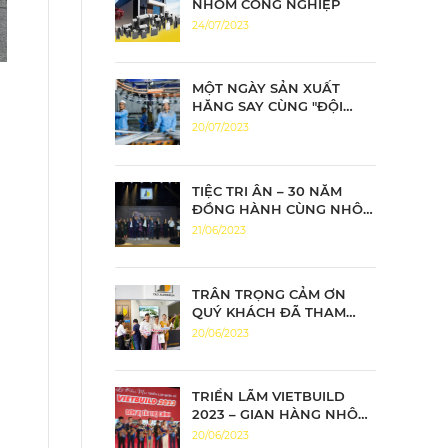
NHÔM CÔNG NGHIỆP
24/07/2023
MỘT NGÀY SẢN XUẤT
HĂNG SAY CÙNG "ĐỘI
QUÂN NHÔM TIẾN ĐẠT"
20/07/2023
TIỆC TRI ÂN – 30 NĂM
ĐỒNG HÀNH CÙNG NHÔM
TIẾN ĐẠT CHÂN THÀNH
21/06/2023
TRI ÂN – ĐỒNG HÀNH
BỨT PHÁ
TRÂN TRỌNG CẢM ƠN
QUÝ KHÁCH ĐÃ THAM
QUAN GIAN HÀNG NHÔM
20/06/2023
TIẾN ĐẠT
TRIỂN LÃM VIETBUILD
2023 – GIAN HÀNG NHÔM
TIẾN ĐẠT KHAI MẠC ĐẦY
20/06/2023