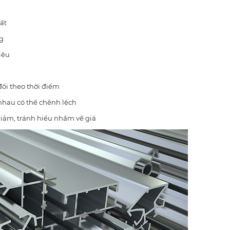
ất
g
iệu
ổi theo thời điểm
nhau có thể chênh lệch
giảm, tránh hiểu nhầm về giá