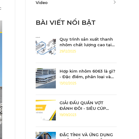
Video
c
BÀI VIẾT NỔI BẬT
Quy trình sản xuất thanh
nhôm chất lượng cao tại
Nhôm Tiến Đạt
29/12/2025
Hợp kim nhôm 6063 là gì?
- Đặc điểm, phân loại và
ứng dụng của nhôm 6063
13/02/2025
GIẢI ĐẤU QUẦN VỢT
ĐÁNH ĐÔI - SIÊU CÚP
TIẾN ĐẠT MỞ RỘNG
19/09/2023
ĐẶC TÍNH VÀ ỨNG DỤNG